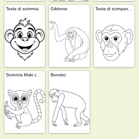
Testa di scimmia
Gibbone
Testa di scimpanzé
Scimmia Maki con banana
Bonobo