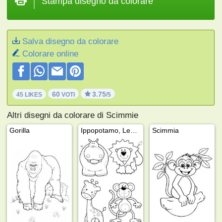
Stampa disegno da colorare
Salva disegno da colorare
Colorare online
60
3.75
45 LIKES
VOTI
/5
Altri disegni da colorare di Scimmie
Gorilla
Ippopotamo, Leone, Giraffa e Scimmia
Scimmia