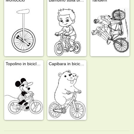
Topolino in bicicletta
Capibara in bicicletta