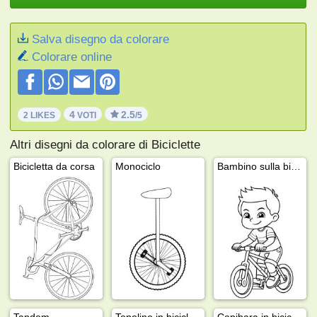
Salva disegno da colorare
Colorare online
4
2.5
2 LIKES
VOTI
/5
Altri disegni da colorare di Biciclette
Bicicletta da corsa
Monociclo
Bambino sulla bicicletta
Tandem
Topolino in bicicletta
Capibara in bicicletta