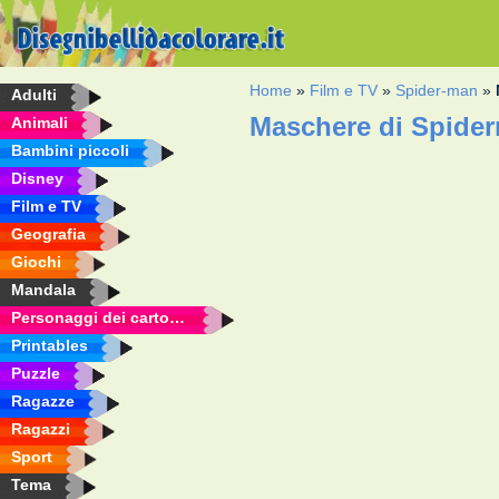
Home
»
Film e TV
»
Spider-man
»
Adulti
Maschere di Spider
Animali
Bambini piccoli
Disney
Film e TV
Geografia
Giochi
Mandala
Personaggi dei cartoni animati
Printables
Puzzle
Ragazze
Ragazzi
Sport
Tema