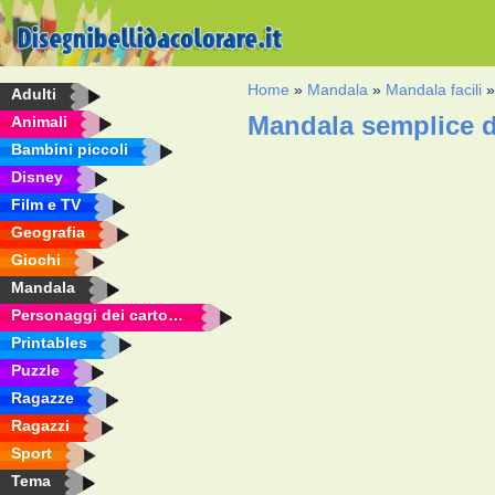
Home
»
Mandala
»
Mandala facili
Adulti
Mandala semplice d
Animali
Bambini piccoli
Disney
Film e TV
Geografia
Giochi
Mandala
Personaggi dei cartoni animati
Printables
Puzzle
Ragazze
Ragazzi
Sport
Tema