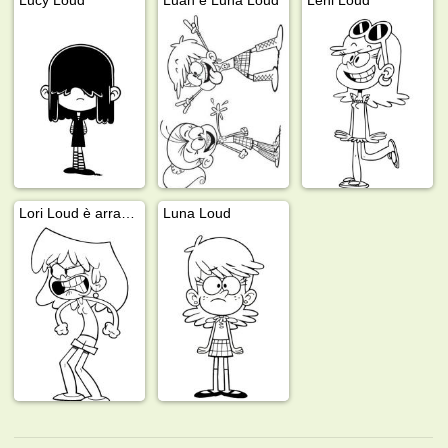
Lori Loud è arrabbiata
Luna Loud