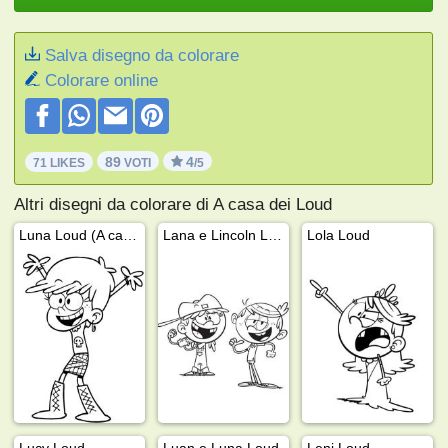
Salva disegno da colorare
Colorare online
89
4
71 LIKES
VOTI
/5
Altri disegni da colorare di A casa dei Loud
Luna Loud (A casa dei Loud)
Lana e Lincoln Loud
Lola Loud
Lucy Loud
Luan e Luna Loud
Leni Loud