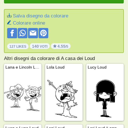
Salva disegno da colorare
Colorare online
140
4.55
127 LIKES
VOTI
/5
Altri disegni da colorare di A casa dei Loud
Lana e Lincoln Loud
Lola Loud
Lucy Loud
Luan e Luna Loud
Leni Loud
Lori Loud è arrabbiata