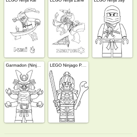
Garmadon (Ninjago)
LEGO Ninjago P.I.X.A.L.