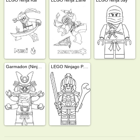
Garmadon (Ninjago)
LEGO Ninjago P.I.X.A.L.