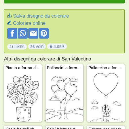
Salva disegno da colorare
Colorare online
26
4.05
21 LIKES
VOTI
/5
Altri disegni da colorare di San Valentino
Pianta a forma di cuore (Hoya Kerrii)
Palloncini a forma di cuore nel cielo
Palloncino a forma di cuore
Koala Kawaii che stringe un cuore
San Valentino per adulti
Orsetto con cuore