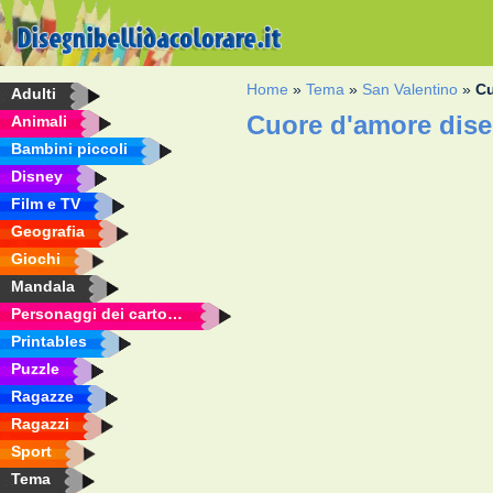
Home
»
Tema
»
San Valentino
»
Cu
Adulti
Cuore d'amore dise
Animali
Bambini piccoli
Disney
Film e TV
Geografia
Giochi
Mandala
Personaggi dei cartoni animati
Printables
Puzzle
Ragazze
Ragazzi
Sport
Tema