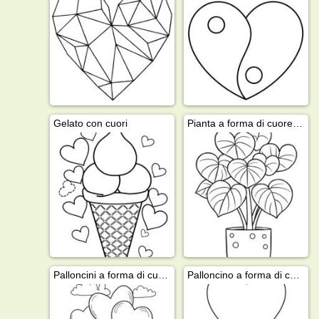
Gelato con cuori
Pianta a forma di cuore (Hoya Kerrii)
Palloncini a forma di cuore nel cielo
Palloncino a forma di cuore