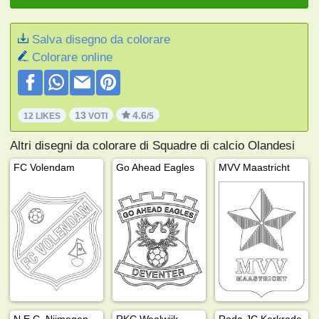
Salva disegno da colorare
Colorare online
13
4.6
12 LIKES
VOTI
/5
Altri disegni da colorare di Squadre di calcio Olandesi
FC Volendam
Go Ahead Eagles
MVV Maastricht
N.E.C. Nijmegen
RKC Waalwijk
Roda JC Kerkrade