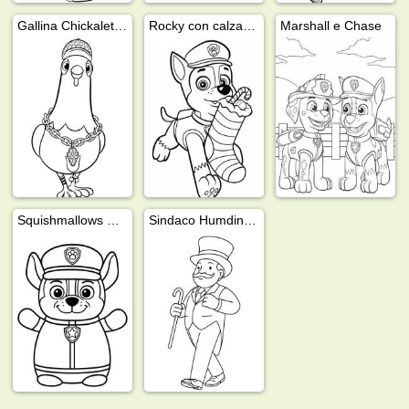
Gallina Chickaletta PAW Patrol
Rocky con calza di Natale
Marshall e Chase
Squishmallows Chase (PAW Patrol)
Sindaco Humdinger