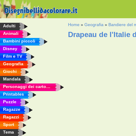
Home
»
Geografia
»
Bandiere del
Adulti
Drapeau de l'Italie
Animali
Bambini piccoli
Disney
Film e TV
Geografia
Giochi
Mandala
Personaggi dei cartoni animati
Printables
Puzzle
Ragazze
Ragazzi
Sport
Tema