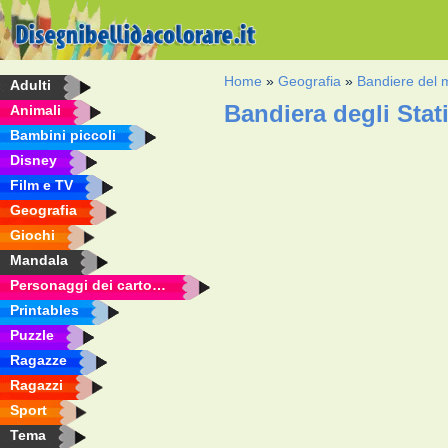
Home
»
Geografia
»
Bandiere del
Adulti
Bandiera degli Stat
Animali
Bambini piccoli
Disney
Film e TV
Geografia
Giochi
Mandala
Personaggi dei cartoni animati
Printables
Puzzle
Ragazze
Ragazzi
Sport
Tema