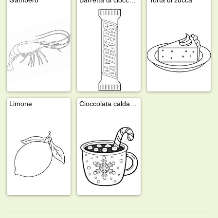
Limone
Cioccolata calda con marshmallow