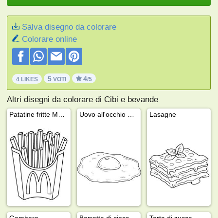
Salva disegno da colorare
Colorare online
5
4
4 LIKES
VOTI
/5
Altri disegni da colorare di Cibi e bevande
Patatine fritte McDonald's
Uovo all'occhio di bue
Lasagne
Gambero
Barretta di cioccolato Snickers
Torta di zucca