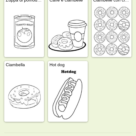
Ciambella
Hot dog