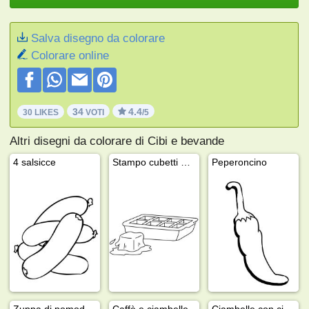
Salva disegno da colorare
Colorare online
34
4.4
30 LIKES
VOTI
/5
Altri disegni da colorare di Cibi e bevande
4 salsicce
Stampo cubetti di ghiaccio
Peperoncino
Zuppa di pomodoro in scatola
Caffè e ciambelle
Ciambelle con cioccolato e scaglie di cioccolato