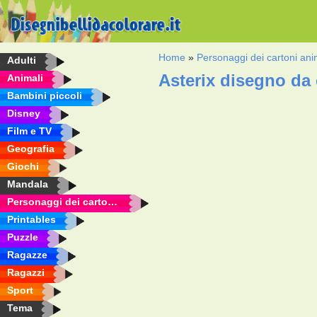
Home
»
Personaggi dei cartoni ani
Adulti
Asterix disegno da 
Animali
Bambini piccoli
Disney
Film e TV
Geografia
Giochi
Mandala
Personaggi dei cartoni animati
Printables
Puzzle
Ragazze
Ragazzi
Sport
Tema