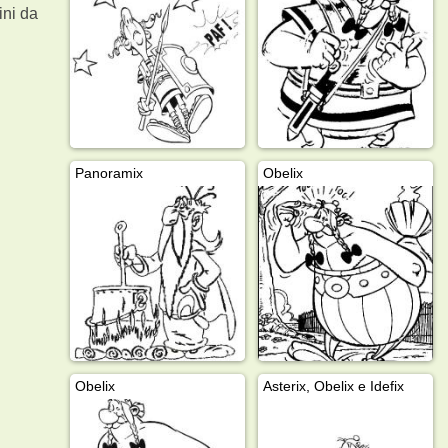
ni da
Panoramix
Obelix
Obelix
Asterix, Obelix e Idefix