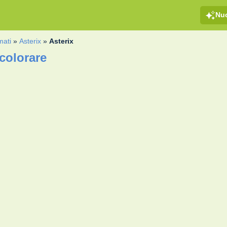
Nu
mati
»
Asterix
»
Asterix
colorare