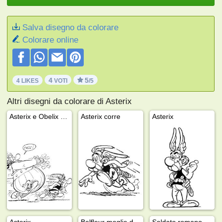
Salva disegno da colorare
Colorare online
4
5
4 LIKES
VOTI
/5
Altri disegni da colorare di Asterix
Asterix e Obelix che corrono
Asterix corre
Asterix
Asterix
Belfleur moglie di Abraracourcix
Soldato romano