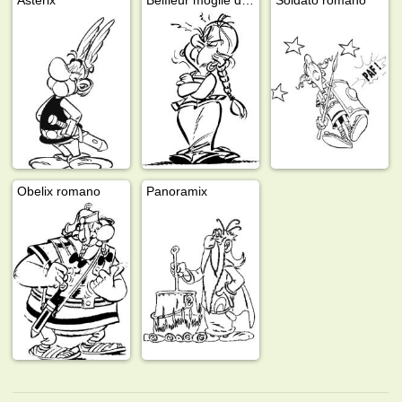
Obelix romano
Panoramix