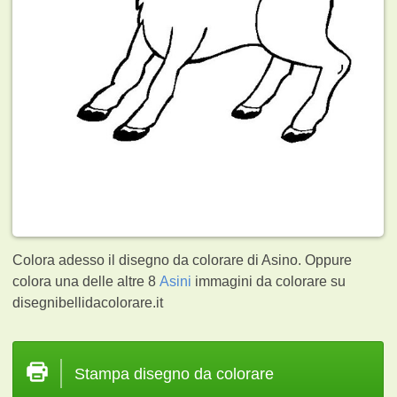
Colora adesso il disegno da colorare di Asino. Oppure
colora una delle altre 8
Asini
immagini da colorare su
disegnibellidacolorare.it
Stampa disegno da colorare