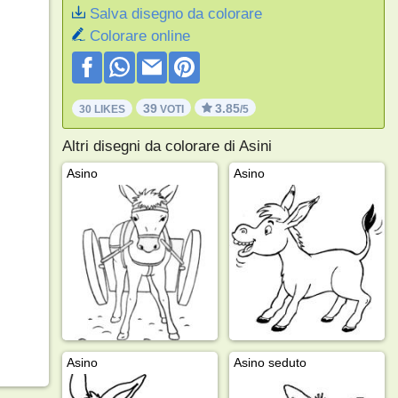
Salva disegno da colorare
Colorare online
39
3.85
30 LIKES
VOTI
/5
Altri disegni da colorare di Asini
Asino
Asino
Asino
Asino seduto