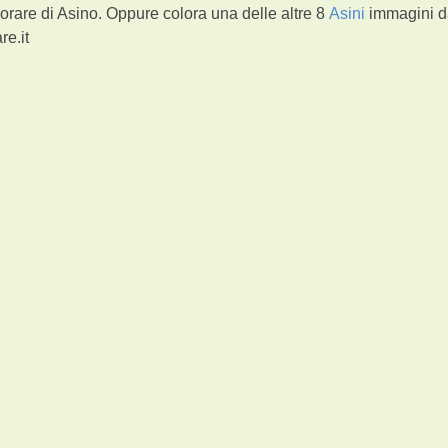
orare di Asino. Oppure colora una delle altre 8
Asini
immagini 
re.it