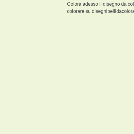
Colora adesso il disegno da col
colorare su disegnibellidacolora