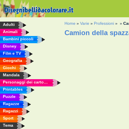
Home
»
Varie
»
Professioni
»
»
Ca
Adulti
Camion della spazz
Animali
Bambini piccoli
Disney
Film e TV
Geografia
Giochi
Mandala
Personaggi dei cartoni animati
Printables
Puzzle
Ragazze
Ragazzi
Sport
Tema