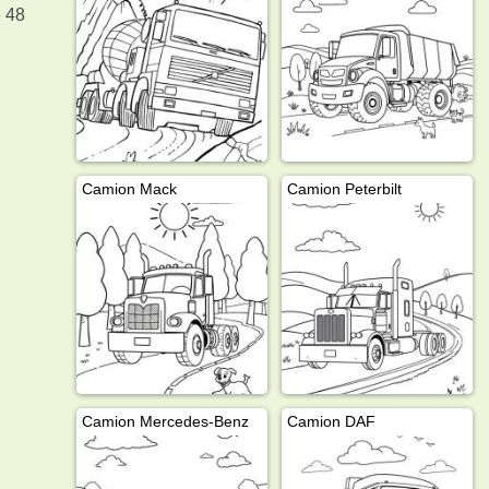
e 48
Camion Mack
Camion Peterbilt
Camion Mercedes-Benz
Camion DAF