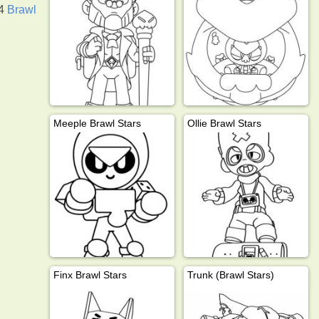
94
Brawl
Meeple Brawl Stars
Ollie Brawl Stars
Finx Brawl Stars
Trunk (Brawl Stars)