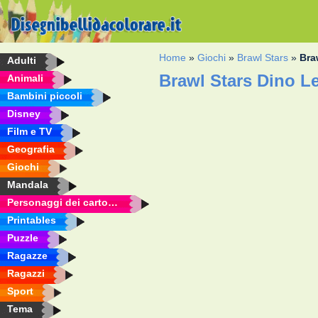
Home
»
Giochi
»
Brawl Stars
»
Bra
Adulti
Brawl Stars Dino L
Animali
Bambini piccoli
Disney
Film e TV
Geografia
Giochi
Mandala
Personaggi dei cartoni animati
Printables
Puzzle
Ragazze
Ragazzi
Sport
Tema