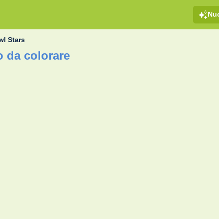
Nu
wl Stars
o da colorare