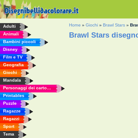
Home
»
Giochi
»
Brawl Stars
»
Bra
Adulti
Brawl Stars disegn
Animali
Bambini piccoli
Disney
Film e TV
Geografia
Giochi
Mandala
Personaggi dei cartoni animati
Printables
Puzzle
Ragazze
Ragazzi
Sport
Tema