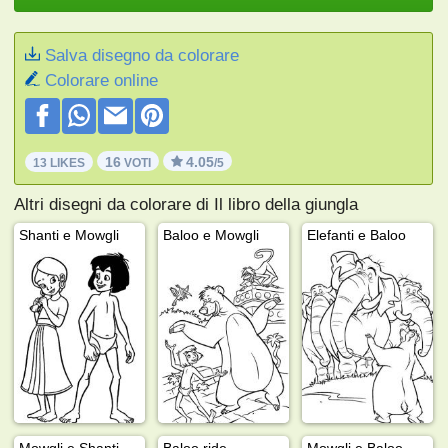
Salva disegno da colorare
Colorare online
16
4.05
13 LIKES
VOTI
/5
Altri disegni da colorare di Il libro della giungla
Shanti e Mowgli
Baloo e Mowgli
Elefanti e Baloo
Mowgli e Shanti
Baloo ride
Mowgli e Baloo ballano