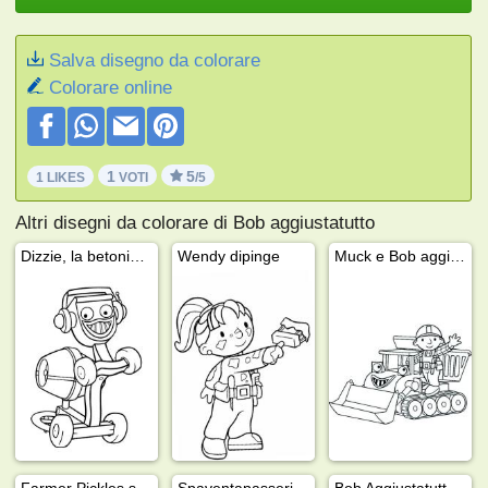
Salva disegno da colorare
Colorare online
1
5
1 LIKES
VOTI
/5
Altri disegni da colorare di Bob aggiustatutto
Dizzie, la betoniera arancione
Wendy dipinge
Muck e Bob aggiustatutto
Farmer Pickles sul trattore
Spaventapasseri Spud
Bob Aggiustatutto guarda Trottola