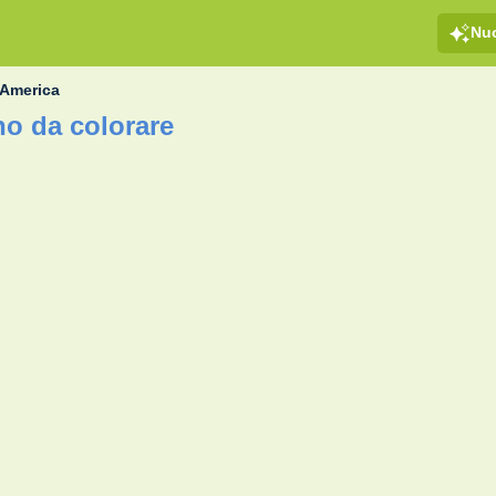
Nu
 America
o da colorare