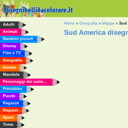
Home
»
Geografia
»
Mappe
»
Sud
Adulti
Sud America disegn
Animali
Bambini piccoli
Disney
Film e TV
Geografia
Giochi
Mandala
Personaggi dei cartoni animati
Printables
Puzzle
Ragazze
Ragazzi
Sport
Tema