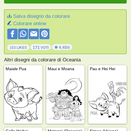
Salva disegno da colorare
Colorare online
171
4.45
153 LIKES
VOTI
/5
Altri disegni da colorare di Oceania
Maiale Pua
Maui e Moana
Pau e Hei Hei
Gallo Heihei
Matangi (Oceania)
Simea (Vaiana)