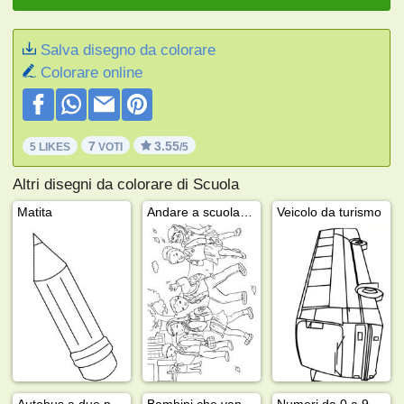
Salva disegno da colorare
Colorare online
7
3.55
5 LIKES
VOTI
/5
Altri disegni da colorare di Scuola
Matita
Andare a scuola a piedi
Veicolo da turismo
Autobus a due piani
Bambini che vanno a scuola a piedi
Numeri da 0 a 9