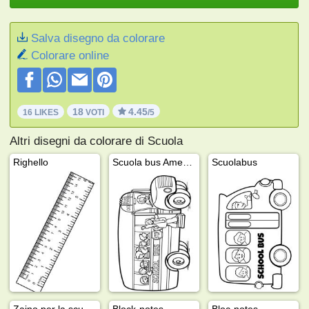
Salva disegno da colorare
Colorare online
18
4.45
16 LIKES
VOTI
/5
Altri disegni da colorare di Scuola
Righello
Scuola bus Americano
Scuolabus
Zaino per la scuola
Block-notes
Bloc-notes