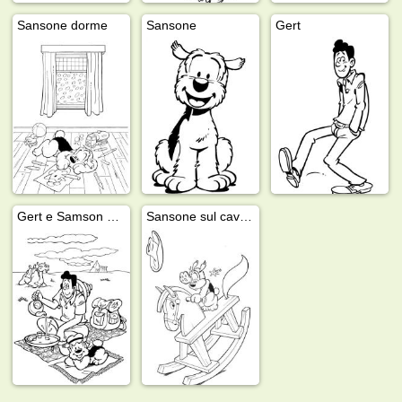
Sansone dorme
Sansone
Gert
Gert e Samson nel deserto
Sansone sul cavallo a dondolo