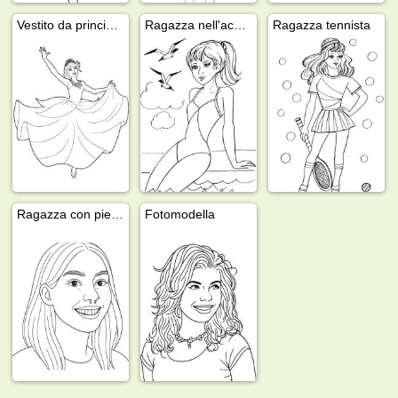
Vestito da principessa
Ragazza nell'acqua
Ragazza tennista
Ragazza con piercing al naso
Fotomodella