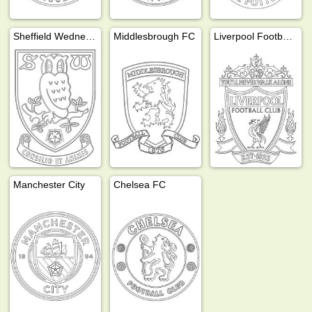
Sheffield Wednesday
Middlesbrough FC
Liverpool Football Club
Manchester City
Chelsea FC