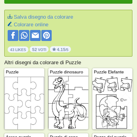
Salva disegno da colorare
Colorare online
52
4.15
43 LIKES
VOTI
/5
Altri disegni da colorare di Puzzle
Puzzle
Puzzle dinosauro
Puzzle Elefante
Aereo puzzle
Puzzle di cane
Pezzo del puzzle