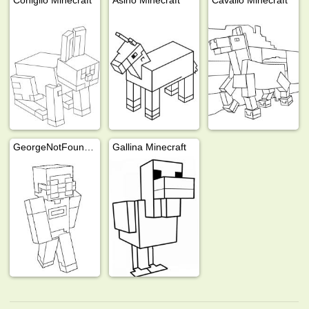
GeorgeNotFound (Minecraft)
Gallina Minecraft