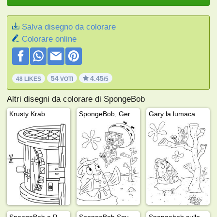
Salva disegno da colorare
Colorare online
54
4.45
48 LIKES
VOTI
/5
Altri disegni da colorare di SpongeBob
Krusty Krab
SpongeBob, Gerrit Snail e la signora Puff
Gary la lumaca e la signora Puff
SpongeBob e Patrick Star
SpongeBob SquarePants e Squiddi Tentacolo
Spongebob sullo skateboard