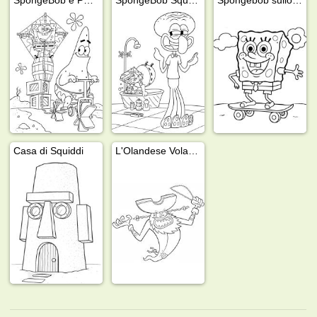
Casa di Squiddi
L'Olandese Volante (SpongeBob)