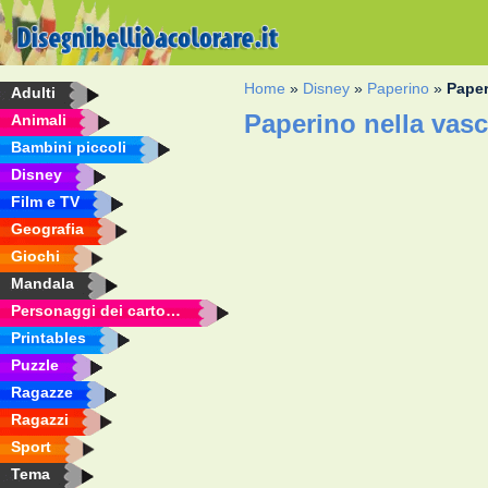
Home
»
Disney
»
Paperino
»
Paper
Adulti
Paperino nella vas
Animali
Bambini piccoli
Disney
Film e TV
Geografia
Giochi
Mandala
Personaggi dei cartoni animati
Printables
Puzzle
Ragazze
Ragazzi
Sport
Tema