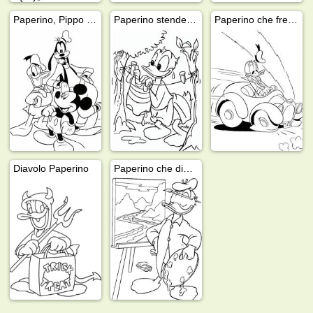
Paperino, Pippo e Topolino
Paperino stende il bucato
Paperino che frena in macchina
Diavolo Paperino
Paperino che dipinge