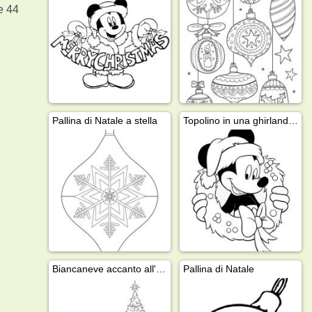
e 44
Pallina di Natale a stella
Topolino in una ghirlanda di Natale
Biancaneve accanto all'albero di Natale
Pallina di Natale