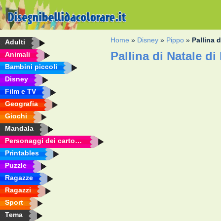
Home
»
Disney
»
Pippo
»
Pallina 
Adulti
Pallina di Natale d
Animali
Bambini piccoli
Disney
Film e TV
Geografia
Giochi
Mandala
Personaggi dei cartoni animati
Printables
Puzzle
Ragazze
Ragazzi
Sport
Tema