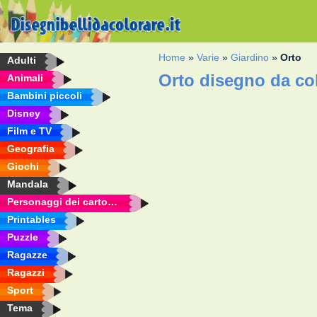
Home
»
Varie
»
Giardino
»
Orto
Adulti
Orto disegno da co
Animali
Bambini piccoli
Disney
Film e TV
Geografia
Giochi
Mandala
Personaggi dei cartoni animati
Printables
Puzzle
Ragazze
Ragazzi
Sport
Tema