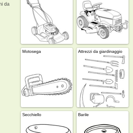
i da
Motosega
Attrezzi da giardinaggio
Secchiello
Barile