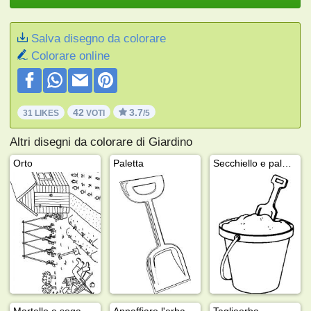
Salva disegno da colorare
Colorare online
42
3.7
31 LIKES
VOTI
/5
Altri disegni da colorare di Giardino
Orto
Paletta
Secchiello e paletta
Martello e sega
Annaffiare l'erba
Tagliaerba