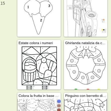
 15
Estate colora i numeri
Ghirlanda natalizia da colorare
Colora la frutta in base al numero
Pinguino con berretto di Babbo Natale - Colora i numeri