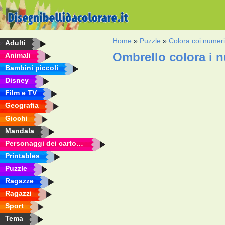
Home
»
Puzzle
»
Colora coi numer
Adulti
Ombrello colora i 
Animali
Bambini piccoli
Disney
Film e TV
Geografia
Giochi
Mandala
Personaggi dei cartoni animati
Printables
Puzzle
Ragazze
Ragazzi
Sport
Tema