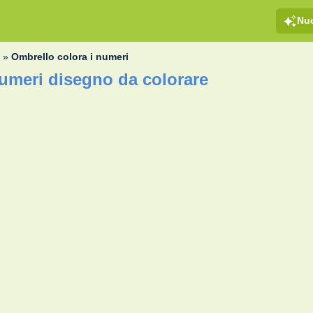
Nu
i
»
Ombrello colora i numeri
numeri disegno da colorare