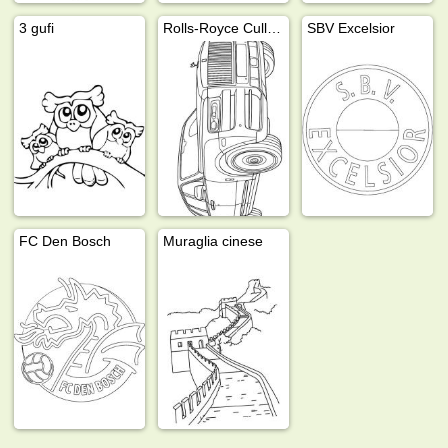
3 gufi
Rolls-Royce Cullinan
SBV Excelsior
FC Den Bosch
Muraglia cinese