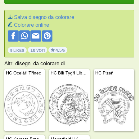
Salva disegno da colorare
Colorare online
10
4.5
9 LIKES
VOTI
/5
Altri disegni da colorare di
HC Oceláři Třinec
HC Bílí Tygři Liberec
HC Plzeň
HC Kometa Brno
Mountfield HK