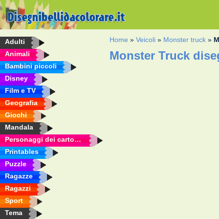
Home
»
Veicoli
»
Monster truck
»
M
Adulti
Monster Truck dise
Animali
Bambini piccoli
Disney
Film e TV
Geografia
Giochi
Mandala
Personaggi dei cartoni animati
Printables
Puzzle
Ragazze
Ragazzi
Sport
Tema