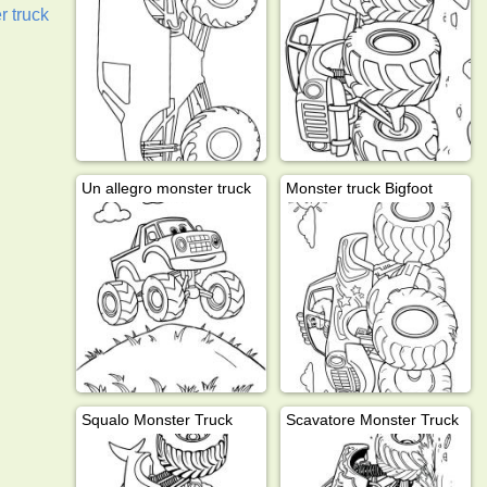
r truck
Un allegro monster truck
Monster truck Bigfoot
Squalo Monster Truck
Scavatore Monster Truck