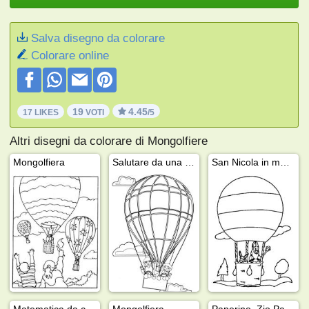
Salva disegno da colorare
Colorare online
19
4.45
17 LIKES
VOTI
/5
Altri disegni da colorare di Mongolfiere
Mongolfiera
Salutare da una mongolfiera
San Nicola in mongolfiera
Matematica da colorare mongolfiera
Mongolfiera
Paperino, Zio Paperone e Qui Quo e Qua in mongolfiera