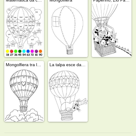
Mongolfiera tra le nuvole
La talpa esce dalla mongolfiera