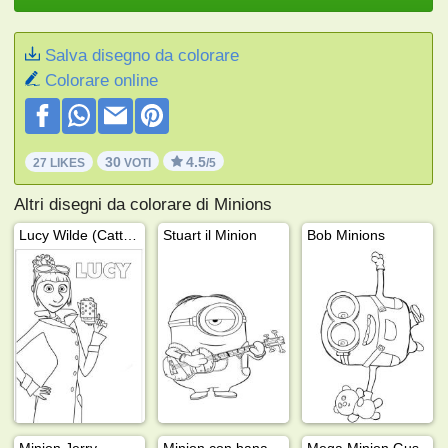
Salva disegno da colorare
Colorare online
30
4.5
27 LIKES
VOTI
/5
Altri disegni da colorare di Minions
Lucy Wilde (Cattivissimo me 2)
Stuart il Minion
Bob Minions
Minion Jerry
Minion con banana
Mega Minion Gus