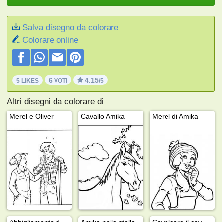
Salva disegno da colorare
Colorare online
6
4.15
5 LIKES
VOTI
/5
Altri disegni da colorare di
Merel e Oliver
Cavallo Amika
Merel di Amika
Abbigliamento da equitazione Amika
Amika nella stalla
Cavalcare il cavallo Amika