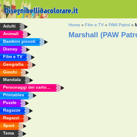
Home
»
Film e TV
»
PAW Patrol
»
Adulti
Marshall (PAW Patr
Animali
Bambini piccoli
Disney
Film e TV
Geografia
Giochi
Mandala
Personaggi dei cartoni animati
Printables
Puzzle
Ragazze
Ragazzi
Sport
Tema