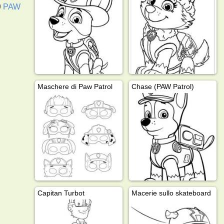
9
PAW
Maschere di Paw Patrol
Chase (PAW Patrol)
Capitan Turbot
Macerie sullo skateboard