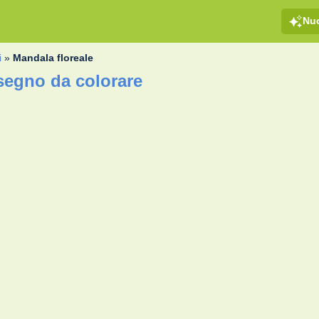
Nu
i
»
Mandala floreale
isegno da colorare