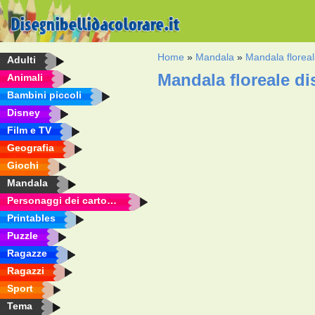
Home
»
Mandala
»
Mandala floreal
Adulti
Mandala floreale d
Animali
Bambini piccoli
Disney
Film e TV
Geografia
Giochi
Mandala
Personaggi dei cartoni animati
Printables
Puzzle
Ragazze
Ragazzi
Sport
Tema